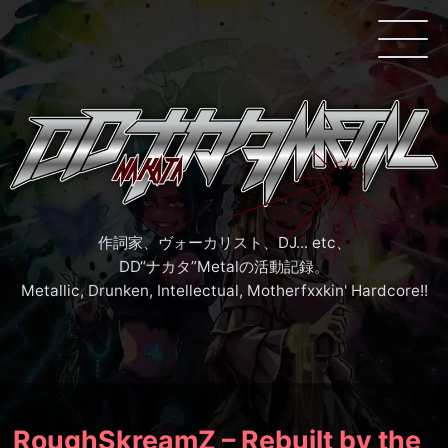
作詞家、ヴォーカリスト、DJ... etc、
DD“ナカタ”Metalの活動記録。
Metallic, Drunken, Intellectual, Motherfxxkin' Hardcore!!
RoughSkreamZ
–
Rebuilt by the