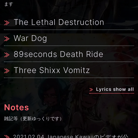
ます
The Lethal Destruction
War Dog
89seconds Death Ride
Three Shixx Vomitz
Lyrics show all
Notes
雑記等（更新ゆっくりです）
2021.02.04
Japanese Kawaiiのビデオが公