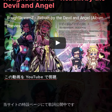
Devil and Angel
RoughSkreamZ - Rebuilt by the Devil and Angel (Album
Preview)
この動画を YouTube で視聴
.
当サイトの特設ページにて歌詞公開中です