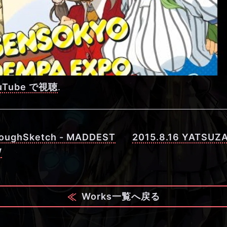
Tube で視聴
.
RoughSketch - MADDEST
2015.8.16 YATSUZ
W
Works一覧へ戻る