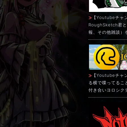
【Youtubeチ
RoughSketc
報、その他雑談）
【Youtube
る横で喋ってるこ
付き合いヨロシク