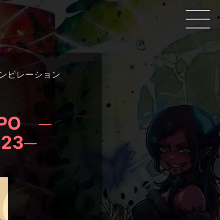
東方コンピレーション
XPO ─
23─