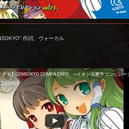
 GENSOKYO” 作詞、ヴォーカル
モ】GENSOKYO DEMPA EXPO ─イオシス東方コンピレ
【IOSYS】