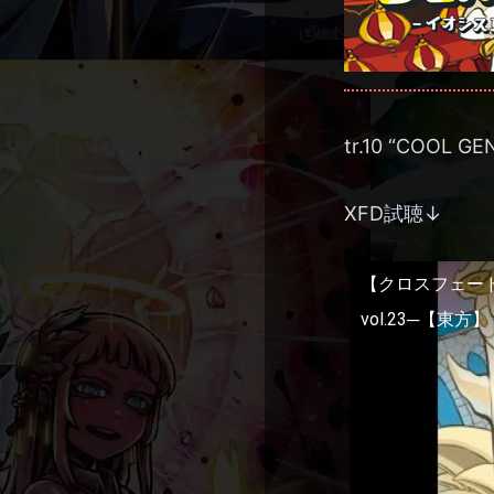
tr.10 “COOL
XFD試聴↓
【クロスフェードデ
vol.23─【東方】