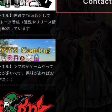
Contact
ャンネル】隔週で#nbrtvとして
h君とトーク番組（近況やリリース情
を配信しています
チャンネル】ラフ君がゲームやって
とが多いです。興味があればお
デス！！